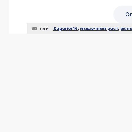
О
Superior14
,
мышечный рост
,
выно
теги: