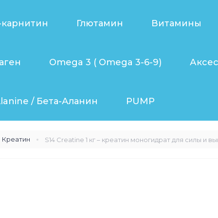
-карнитин
Глютамин
Витамины
аген
Omega 3 ( Omega 3-6-9)
Аксе
lanine / Бета-Аланин
PUMP
Креатин
S14 Creatine 1 кг – креатин моногидрат для силы и 