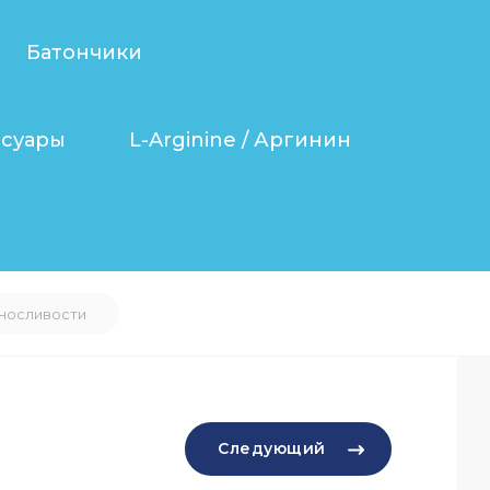
Батончики
ссуары
L-Arginine / Аргинин
выносливости
Следующий