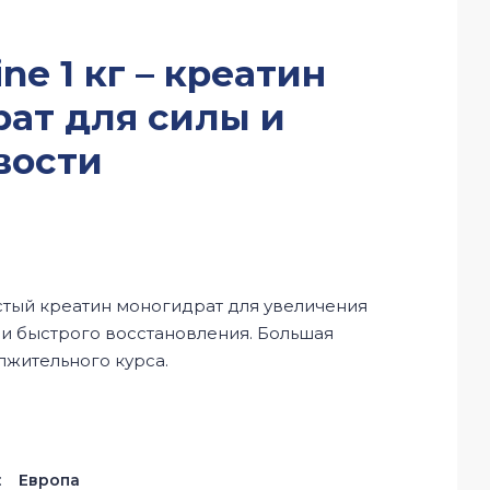
ine 1 кг – креатин
ат для силы и
вости
 чистый креатин моногидрат для увеличения
 и быстрого восстановления. Большая
лжительного курса.
:
Европа