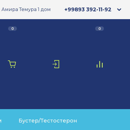
+99893 392-11-92
л. Амира Темура 1 дом
0
0
и
Бустер/Тестостерон