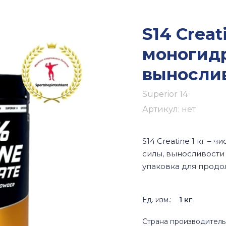
S14 Creat
моногидр
выносли
Superior 14
Артикул:
нет
S14 Creatine 1 кг –
силы, выносливости
упаковка для продо
Ед. изм.:
1 кг
Страна производитель