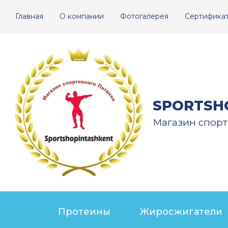
Главная
О компании
Фотогалерея
Сертифика
SPORTSH
Магазин спорт
Протеины
Жиросжигатели