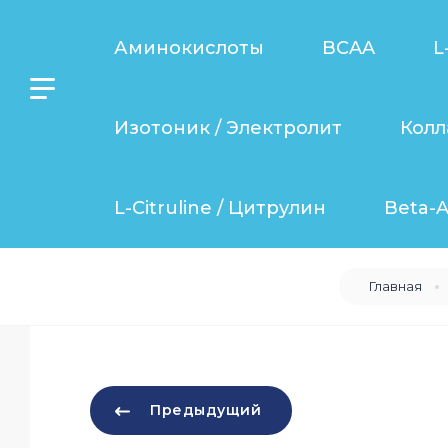
Аминокислоты
BCAA
L
Изотоник / Электролит
Колл
L-Citruline / Цитрулин
Beta-A
Главная
Предыдущий