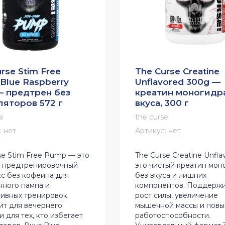
rse Stim Free
The Curse Creatine
Blue Raspberry
Unflavored 300g —
— предтрен без
креатин моногидр
ляторов 572 г
вкуса, 300 г
e
the curse
:
нет
Артикул:
нет
se Stim Free Pump — это
The Curse Creatine Unfl
 предтренировочный
это чистый креатин мон
с без кофеина для
без вкуса и лишних
ного пампа и
компонентов. Поддерж
ивных тренировок.
рост силы, увеличение
т для вечернего
мышечной массы и пов
и для тех, кто избегает
работоспособности.