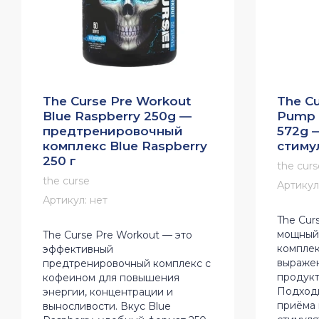
The Curse Pre Workout
The Cu
Blue Raspberry 250g —
Pump 
предтренировочный
572g 
комплекс Blue Raspberry
стиму
250 г
the curs
the curse
Артикул
Артикул:
нет
The Cur
мощный
The Curse Pre Workout — это
комплек
эффективный
выражен
предтренировочный комплекс с
продукт
кофеином для повышения
Подходи
энергии, концентрации и
приёма 
выносливости. Вкус Blue