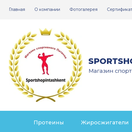
Главная
О компании
Фотогалерея
Сертифика
SPORTSH
Магазин спорт
Протеины
Жиросжигатели