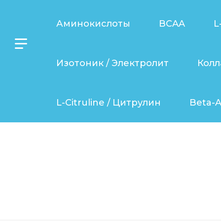
Аминокислоты
BCAA
L
Изотоник / Электролит
Колл
L-Citruline / Цитрулин
Beta-A