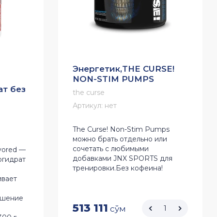
Энергетик,THE CURSE!
NON-STIM PUMPS
ат без
the curse
Артикул:
нет
The Curse! Non-Stim Pumps
можно брать отдельно или
сочетать с любимыми
avored —
добавками JNX SPORTS для
огидрат
тренировки.Без кофеина!
ивает
ышение
513 111
сўм