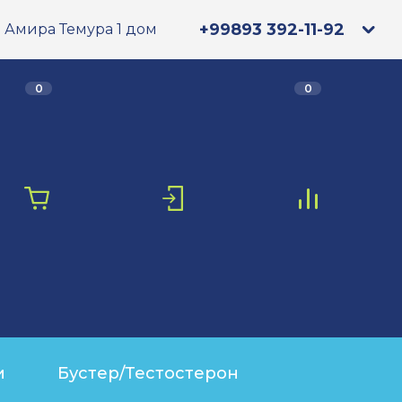
+99893 392-11-92
л. Амира Темура 1 дом
0
0
и
Бустер/Тестостерон