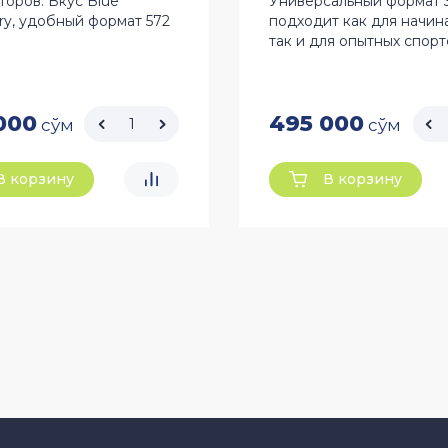
торов. Вкус Blue
Универсальный формат 
ry, удобный формат 572
подходит как для начин
так и для опытных спорт
000
495 000
сўм
сўм
В корзину
В корзину