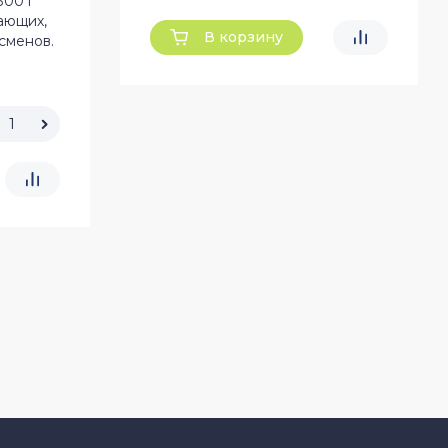
300 г
ающих,
В корзину
сменов.