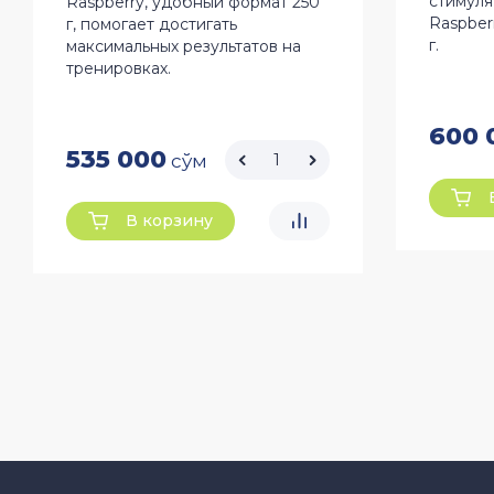
стимуля
Raspberry, удобный формат 250
Raspber
г, помогает достигать
г.
максимальных результатов на
тренировках.
600 
535 000
сўм
В корзину